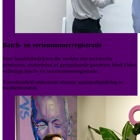
Batch- en serienummerregistratie
Voor handelsbedrijven die werken met technische
producten, onderdelen of gereguleerde goederen biedt Odoo
volledige batch- en serienummerregistratie.
Traceerbaarheid ondersteunt retouren, garantieafhandeling en
kwaliteitscontrole.