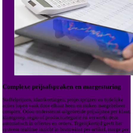
Complexe prijsafspraken en margesturing
Staffelprijzen, klantkortingen, projectprijzen en tijdelijke
acties lopen vaak door elkaar heen en maken margebeheer
complex. Odoo ondersteunt uitgebreide prijslijsten per klant,
klantgroep, regio of productcategorie en verwerkt deze
automatisch in offertes en orders. Tegelijkertijd geeft het
systeem realtime inzicht in brutowinst per artikel, marge per