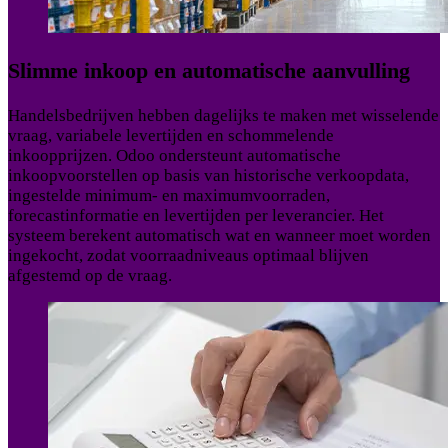
Slimme inkoop en automatische aanvulling
Handelsbedrijven hebben dagelijks te maken met wisselende
vraag, variabele levertijden en schommelende
inkoopprijzen. Odoo ondersteunt automatische
inkoopvoorstellen op basis van historische verkoopdata,
ingestelde minimum- en maximumvoorraden,
forecastinformatie en levertijden per leverancier. Het
systeem berekent automatisch wat en wanneer moet worden
ingekocht, zodat voorraadniveaus optimaal blijven
afgestemd op de vraag.