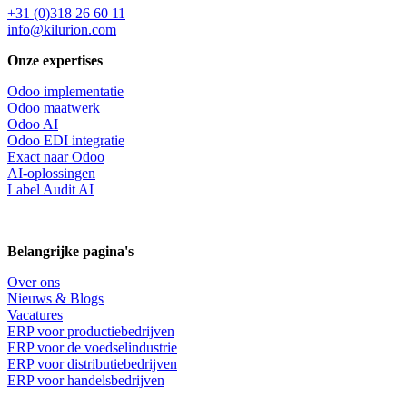
+31 (0)318 26 60 11
info@kilurion.com
Onze expertises
Odoo implementatie
Odoo maatwerk
Odoo AI
Odoo EDI integratie
Exact naar Odoo
AI-oplossingen
Label Audit AI
Belangrijke pagina's
Over ons
Nieuws & Blogs
Vacatures
ERP voor productiebedrijven
ERP voor de voedselindustrie
ERP voor distributiebedrijven
ERP voor handelsbedrijven