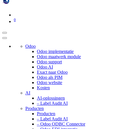
0
Odoo
Odoo implementatie
Odoo maatwerk module
Odoo support
Odoo AI
Exact naar Odoo
Odoo als PIM
Odoo website
Kosten
AI
AI-oplossingen
– Label Audit AI
Producten
Producten
– Label Audit AI
– Odoo ODBC Connector