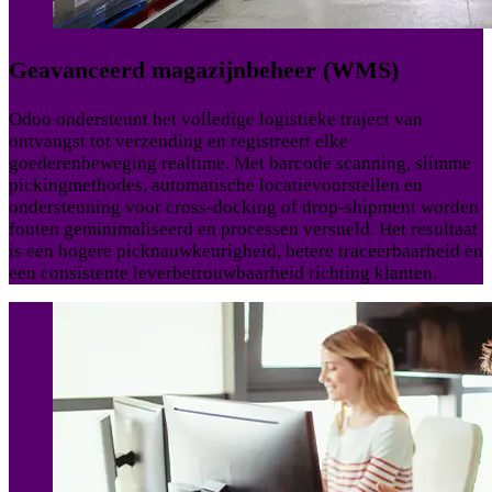
Geavanceerd magazijnbeheer (WMS)
Odoo ondersteunt het volledige logistieke traject van
ontvangst tot verzending en registreert elke
goederenbeweging realtime. Met barcode scanning, slimme
pickingmethodes, automatische locatievoorstellen en
ondersteuning voor cross-docking of drop-shipment worden
fouten geminimaliseerd en processen versneld. Het resultaat
is een hogere picknauwkeurigheid, betere traceerbaarheid en
een consistente leverbetrouwbaarheid richting klanten.