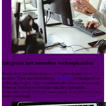
Integratie met meerdere verkoopkanalen
Steeds meer handelsbedrijven verkopen via meerdere
kanalen. Denk aan buitendienst,
webshop
, marketplaces en
EDI-koppelingen.
Odoo centraliseert alle orders in één systeem.
Voorraad, facturatie en leveringen zijn direct gekoppeld.
Handmatige invoer verdwijnt, fouten nemen af en orderverwerking
versnelt aanzienlijk.