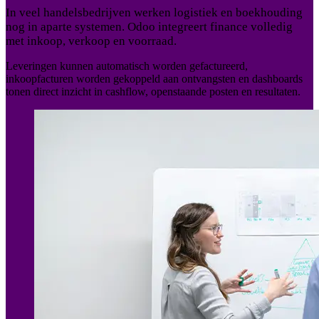
In veel handelsbedrijven werken logistiek en boekhouding
nog in aparte systemen. Odoo integreert finance volledig
met inkoop, verkoop en voorraad.
Leveringen kunnen automatisch worden gefactureerd,
inkoopfacturen worden gekoppeld aan ontvangsten en dashboards
tonen direct inzicht in cashflow, openstaande posten en resultaten.