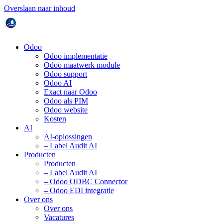
Overslaan naar inhoud
Odoo
Odoo implementatie
Odoo maatwerk module
Odoo support
Odoo AI
Exact naar Odoo
Odoo als PIM
Odoo website
Kosten
AI
AI-oplossingen
– Label Audit AI
Producten
Producten
– Label Audit AI
– Odoo ODBC Connector
– Odoo EDI integratie
Over ons
Over ons
Vacatures