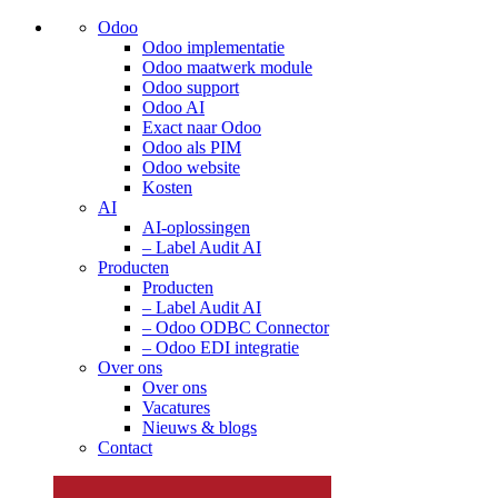
Odoo
Odoo implementatie
Odoo maatwerk module
Odoo support
Odoo AI
Exact naar Odoo
Odoo als PIM
Odoo website
Kosten
AI
AI-oplossingen
– Label Audit AI
Producten
Producten
– Label Audit AI
– Odoo ODBC Connector
– Odoo EDI integratie
Over ons
Over ons
Vacatures
Nieuws & blogs
Contact