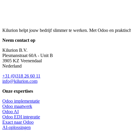
Kilurion helpt jouw bedrijf slimmer te werken. Met Odoo en praktisc
Neem contact op
Kilurion B.V.
Plesmanstraat 60A - Unit B
3905 KZ Veenendaal
Nederland
+31 (0)318 26 60 11
info@kilurion.com
Onze expertises
Odoo implementatie
Odoo maatwerk
Odoo AI
Odoo EDI integratie
Exact naar Odoo
AI-oplossingen