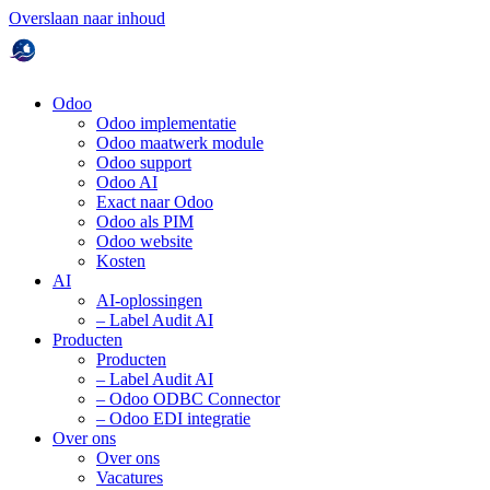
Overslaan naar inhoud
Odoo
Odoo implementatie
Odoo maatwerk module
Odoo support
Odoo AI
Exact naar Odoo
Odoo als PIM
Odoo website
Kosten
AI
AI-oplossingen
– Label Audit AI
Producten
Producten
– Label Audit AI
– Odoo ODBC Connector
– Odoo EDI integratie
Over ons
Over ons
Vacatures