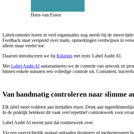
Hans van Essen
Labelcontroles horen in veel organisaties nog steeds bij de meest ti
Feedback staat verspreid over mails, opmerkingen verdwijnen in vers
alleen maar verder toe.
Daarom introduceren we bij
Kilurion
met trots: Label Audit AI.
Met
Label Audit AI
automatiseren we de controle van artwork en prod
binnen enkele minuten een volledige controle uit. Consistent, tracee
Van handmatig controleren naar slimme a
Elk label moet voldoen aan tientallen eisen. Denk aan ingrediëntenl
In de praktijk betekent dit vaak veel repetitief controlewerk voor ervar
Label Audit AI neemt juist dat routinewerk over.
Via een overzichtelijk portaal uploaden designers of merkeigenaren hu