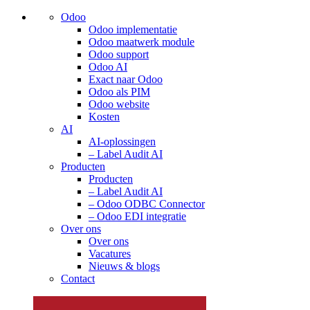
Odoo
Odoo implementatie
Odoo maatwerk module
Odoo support
Odoo AI
Exact naar Odoo
Odoo als PIM
Odoo website
Kosten
AI
AI-oplossingen
– Label Audit AI
Producten
Producten
– Label Audit AI
– Odoo ODBC Connector
– Odoo EDI integratie
Over ons
Over ons
Vacatures
Nieuws & blogs
Contact