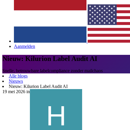
Aanmelden
Nieuw: Kilurion Label Audit AI
Snelle, betrouwbare labelcompliance zonder mailchaos
Alle blogs
Nieuws
Nieuw: Kilurion Label Audit AI
19 mei 2026
in