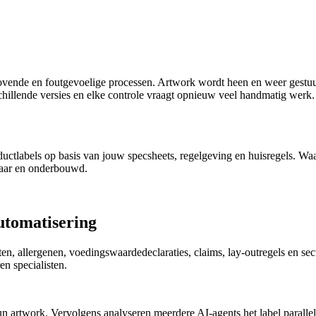
jdrovende en foutgevoelige processen. Artwork wordt heen en weer gestu
chillende versies en elke controle vraagt opnieuw veel handmatig werk
uctlabels op basis van jouw specsheets, regelgeving en huisregels. Wa
rbaar en onderbouwd.
utomatisering
ijsten, allergenen, voedingswaardedeclaraties, claims, lay-outregels 
en specialisten.
n artwork. Vervolgens analyseren meerdere AI-agents het label parallel 