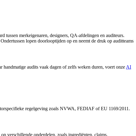
urd tussen merkeigenaren, designers, QA-afdelingen en auditeurs.
. Ondertussen lopen doorlooptijden op en neemt de druk op auditteams
ar handmatige audits vaak dagen of zelfs weken duren, voert onze
AI
en sectorspecifieke regelgeving zoals NVWA, FEDIAF of EU 1169/2011.
op verschillende onderdelen, zoals ingrediënten, claims,